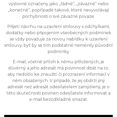
výslovně označeny jako „řádné“, „závazné“ nebo
„konečné“, popřípadě takové, které nevyvolávají
pochybnosti o své závazné povaze.
Přijetí návrhu na uzavření smlouvy s odchylkami,
dodatky nebo připojením všeobecných podmínek
se vždy považuje za novou nabídku k uzavření
smlouvy, byť by se tím podstatně neměnily původní
podmínky.
E-mail, včetně příloh k němu přiložených, je
důvěrný a jeho adresát má povinnost dbát na to,
aby nedošlo ke zneužití či prozrazení informací v
něm obsažených. V případě, že jej obdrží jiný
adresát než adresát odesílatelem zamýšlený, je o
této skutečnosti povinen odesílatele informovat a
e-mail bezodkladně smazat.