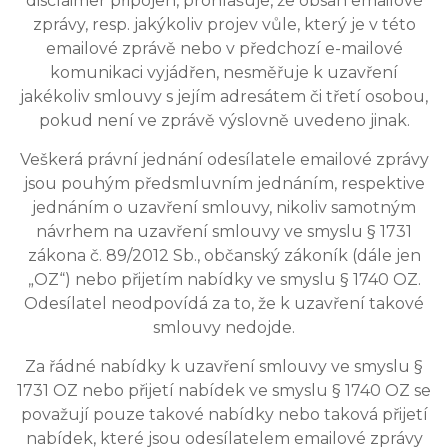
disclaimer připojen, prohlašuje, že obsah emailové
zprávy, resp. jakýkoliv projev vůle, který je v této
emailové zprávě nebo v předchozí e-mailové
komunikaci vyjádřen, nesměřuje k uzavření
jakékoliv smlouvy s jejím adresátem či třetí osobou,
pokud není ve zprávě výslovně uvedeno jinak.
Veškerá právní jednání odesílatele emailové zprávy
jsou pouhým předsmluvním jednáním, respektive
jednáním o uzavření smlouvy, nikoliv samotným
návrhem na uzavření smlouvy ve smyslu § 1731
zákona č. 89/2012 Sb., občanský zákoník (dále jen
„OZ“) nebo přijetím nabídky ve smyslu § 1740 OZ.
Odesílatel neodpovídá za to, že k uzavření takové
smlouvy nedojde.
Za řádné nabídky k uzavření smlouvy ve smyslu §
1731 OZ nebo přijetí nabídek ve smyslu § 1740 OZ se
považují pouze takové nabídky nebo taková přijetí
nabídek, které jsou odesílatelem emailové zprávy