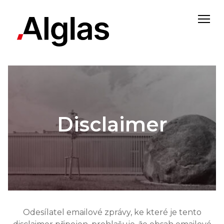
Disclaimer
Odesílatel emailové zprávy, ke které je tento