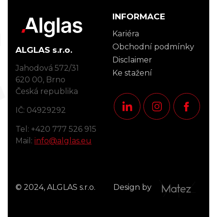
act
INFORMACE
Kariéra
Obchodní podmínky
ALGLAS s.r.o.
Disclaimer
Jahodová 572/31
Ke stažení
620 00, Brno
Česká republika
IČ: 04929292
Tel: +420 777 526 915
Mail:
info@alglas.eu
© 2024, ALGLAS s.r.o.
Design by