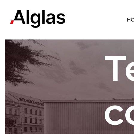
H
T
c