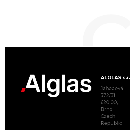
C
ALGLAS s.r.
Jahodová
572/31
620 00,
Brno
Czech
Republic