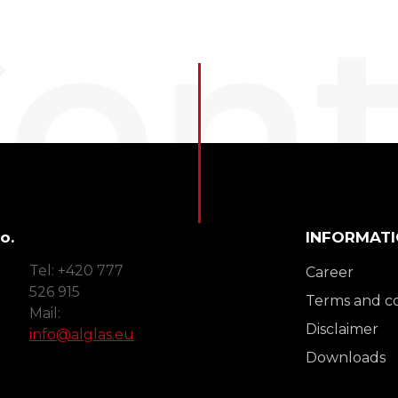
ont
o.
INFORMAT
Tel: +420 777
Career
526 915
Terms and co
Mail:
Disclaimer
info@alglas.eu
Downloads