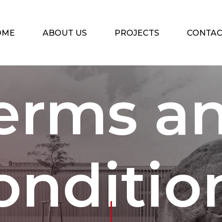
OME
ABOUT US
PROJECTS
CONTA
erms a
onditio