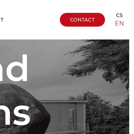
CS
CT
CONTACT
EN
nd
ns