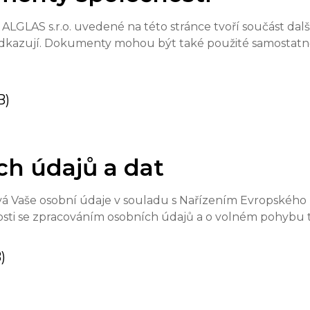
LGLAS s.r.o. uvedené na této stránce tvoří součást dal
kazují. Dokumenty mohou být také použité samostatně,
B)
h údajů a dat
ává Vaše osobní údaje v souladu s Nařízením Evropského
losti se zpracováním osobních údajů a o volném pohybu
)