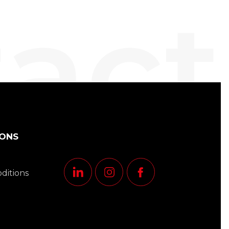
act
IONS
ditions